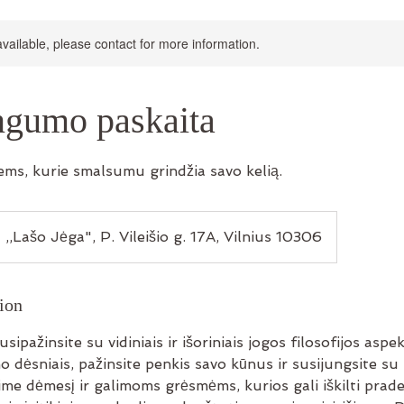
available, please contact for more information.
gumo paskaita
iems, kurie smalsumu grindžia savo kelią.
 ,,Lašo Jėga", P. Vileišio g. 17A, Vilnius 10306
ion
sipažinsite su vidiniais ir išoriniais jogos filosofijos aspek
 dėsniais, pažinsite penkis savo kūnus ir susijungsite su
ime dėmesį ir galimoms grėsmėms, kurios gali iškilti prad