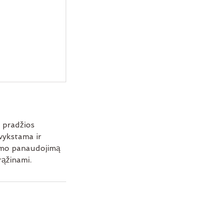
 pradžios
tvykstama ir
mimo panaudojimą
ąžinami.