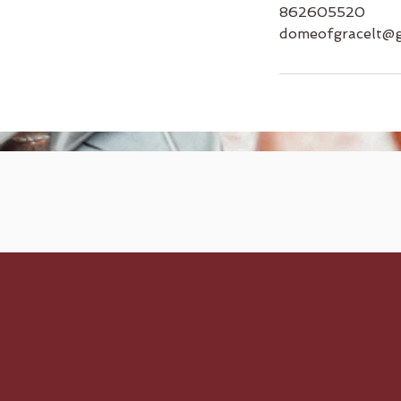
862605520
domeofgracelt@g