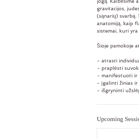
jogą. Kalbėsime a
gravitacijos, jud
(sąnarių) svarbą.
anatomiją, kaip f
sistemai, kuri yra
Šioje pamokoje at
- atrasti individu
- praplėsti suvok
- manifestuoti ir
- įgalinti žinias 
- išgryninti užsl
Upcoming Sessi