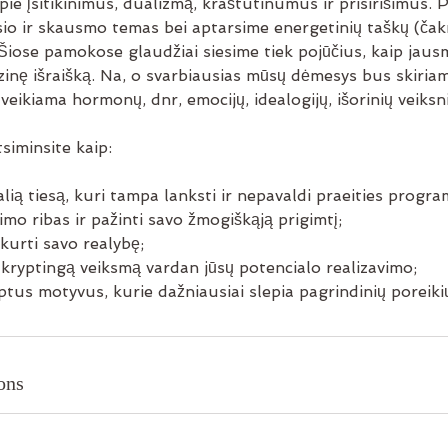
pie įsitikinimus, dualizmą, kraštutinumus ir prisirišimus. 
esio ir skausmo temas bei aptarsime energetinių taškų (čakrų
 Šiose pamokose glaudžiai siesime tiek pojūčius, kaip jausm
izinę išraišką. Na, o svarbiausias mūsų dėmesys bus skiria
 veikiama hormonų, dnr, emocijų, idealogijų, išorinių veiksni
siminsite kaip:
alią tiesą, kuri tampa lanksti ir nepavaldi praeities progr
imo ribas ir pažinti savo žmogiškąją prigimtį;
 kurti savo realybę;
ir kryptingą veiksmą vardan jūsų potencialo realizavimo;
ėptus motyvus, kurie dažniausiai slepia pagrindinių poreik
ons