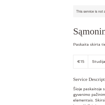
This service is not 
Sąmonin
Paskaita skirta t
15
euros
€15
Studija
Service Descript
Šioje paskaitoje su
gyvenimo pažinimo
elementais. Skirs