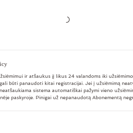
icy
žsiėmimui ir atšaukus jį likus 24 valandoms iki užsiėmimo
ali būti panaudoti kitai registracijai. Jei į užsiėmimą nea
ku neatšaukiama sistema automatiškai pažymi vieno užsiė
nėje paskyroje. Pinigai už nepanaudotą Abonementą negr