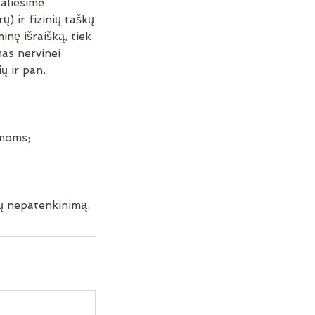
Paliesime
) ir fizinių taškų
inę išraišką, tiek
mas nervinei
ų ir pan.
amoms;
ių nepatenkinimą.