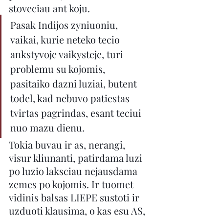
stoveciau ant koju.
Pasak Indijos zyniuoniu, 
vaikai, kurie neteko tecio 
ankstyvoje vaikysteje, turi 
problemu su kojomis, 
pasitaiko dazni luziai, butent 
todel, kad nebuvo patiestas 
tvirtas pagrindas, esant teciui 
nuo mazu dienu.
Tokia buvau ir as, nerangi, 
visur kliunanti, patirdama luzi 
po luzio laksciau nejausdama 
zemes po kojomis. Ir tuomet 
vidinis balsas LIEPE sustoti ir 
uzduoti klausima, o kas esu AS, 