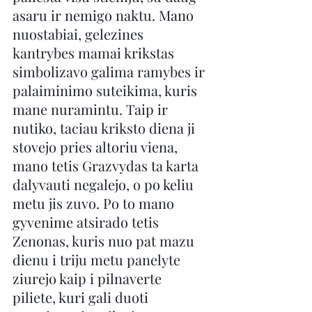
asaru ir nemigo naktu. Mano 
nuostabiai, gelezines 
kantrybes mamai krikstas 
simbolizavo galima ramybes ir 
palaiminimo suteikima, kuris 
mane nuramintu. Taip ir 
nutiko, taciau kriksto diena ji 
stovejo pries altoriu viena, 
mano tetis Grazvydas ta karta 
dalyvauti negalejo, o po keliu 
metu jis zuvo. Po to mano 
gyvenime atsirado tetis 
Zenonas, kuris nuo pat mazu 
dienu i triju metu panelyte 
ziurejo kaip i pilnaverte 
piliete, kuri gali duoti 