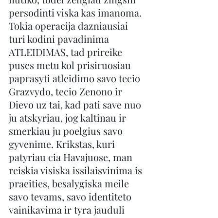
persodinti viska kas imanoma. 
Tokia operacija dazniausiai 
turi kodini pavadinima 
ATLEIDIMAS, tad prireike 
puses metu kol prisiruosiau 
paprasyti atleidimo savo tecio 
Grazvydo, tecio Zenono ir 
Dievo uz tai, kad pati save nuo 
ju atskyriau, jog kaltinau ir 
smerkiau ju poelgius savo 
gyvenime. Krikstas, kuri 
patyriau cia Havajuose, man 
reiskia visiska issilaisvinima is 
praeities, besalygiska meile 
savo tevams, savo identiteto 
vainikavima ir tyra jauduli 