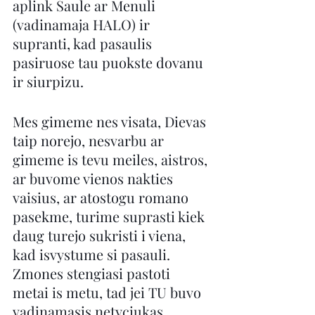
aplink Saule ar Menuli 
(vadinamaja HALO) ir 
supranti, kad pasaulis 
pasiruose tau puokste dovanu 
ir siurpizu.
Mes gimeme nes visata, Dievas 
taip norejo, nesvarbu ar 
gimeme is tevu meiles, aistros, 
ar buvome vienos nakties 
vaisius, ar atostogu romano 
pasekme, turime suprasti kiek 
daug turejo sukristi i viena, 
kad isvystume si pasauli. 
Zmones stengiasi pastoti 
metai is metu, tad jei TU buvo 
vadinamasis netyciukas, 