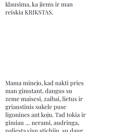
klausima, ka jiems ir man 
reiskia KRIKSTAS.
Mama minejo, kad nakti pries 
man gimstant, dangus su 
zeme maisesi, zaibai, lietus ir 
griaustinis sukele puse 
ligonines ant koju. Tad tokia ir 
gimiau … nerami, audringa, 
paliesta visu stichiju, su daug 