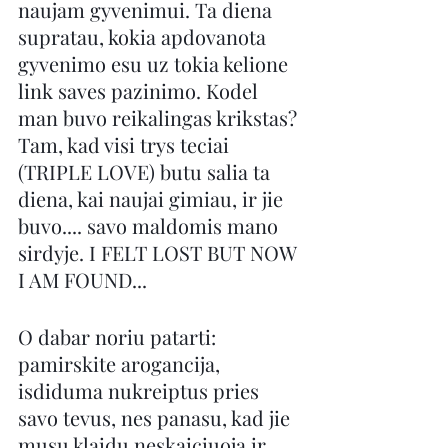
naujam gyvenimui. Ta diena 
supratau, kokia apdovanota 
gyvenimo esu uz tokia kelione 
link saves pazinimo. Kodel 
man buvo reikalingas krikstas? 
Tam, kad visi trys teciai 
(TRIPLE LOVE) butu salia ta 
diena, kai naujai gimiau, ir jie 
buvo.... savo maldomis mano 
sirdyje. I FELT LOST BUT NOW 
I AM FOUND...
O dabar noriu patarti: 
pamirskite arogancija, 
isdiduma nukreiptus pries 
savo tevus, nes panasu, kad jie 
musu klaidu neskaiciuoja ir 