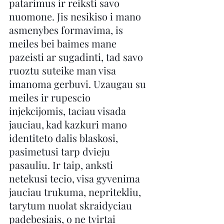
patarimus ir reiksti savo 
nuomone. Jis nesikiso i mano 
asmenybes formavima, is 
meiles bei baimes mane 
pazeisti ar sugadinti, tad savo 
ruoztu suteike man visa 
imanoma gerbuvi. Uzaugau su 
meiles ir rupescio 
injekcijomis, taciau visada 
jauciau, kad kazkuri mano 
identiteto dalis blaskosi, 
pasimetusi tarp dvieju 
pasauliu. Ir taip, anksti 
netekusi tecio, visa gyvenima 
jauciau trukuma, nepritekliu, 
tarytum nuolat skraidyciau 
padebesiais, o ne tvirtai 