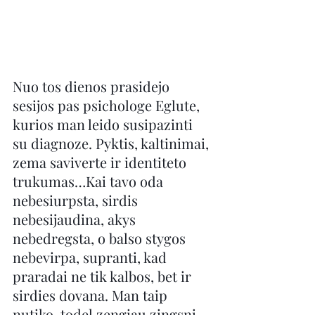
Nuo tos dienos prasidejo 
sesijos pas psichologe Eglute, 
kurios man leido susipazinti 
su diagnoze. Pyktis, kaltinimai, 
zema saviverte ir identiteto 
trukumas…Kai tavo oda 
nebesiurpsta, sirdis 
nebesijaudina, akys 
nebedregsta, o balso stygos 
nebevirpa, supranti, kad 
praradai ne tik kalbos, bet ir 
sirdies dovana. Man taip 
nutiko, todel zengiau zingsni 