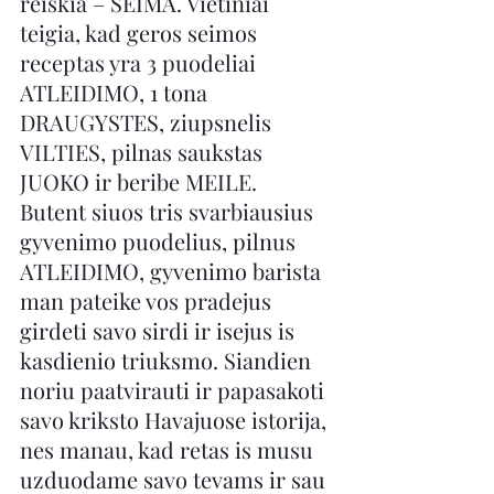
reiskia – SEIMA. Vietiniai 
teigia, kad geros seimos 
receptas yra 3 puodeliai 
ATLEIDIMO, 1 tona 
DRAUGYSTES, ziupsnelis 
VILTIES, pilnas saukstas 
JUOKO ir beribe MEILE. 
Butent siuos tris svarbiausius 
gyvenimo puodelius, pilnus 
ATLEIDIMO, gyvenimo barista 
man pateike vos pradejus 
girdeti savo sirdi ir isejus is 
kasdienio triuksmo. Siandien 
noriu paatvirauti ir papasakoti 
savo kriksto Havajuose istorija, 
nes manau, kad retas is musu 
uzduodame savo tevams ir sau 