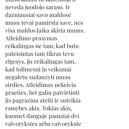
neveda juodojo saraso. Ir 
dazniausiai savo maldose 
musu tevai pamirsta save, nes 
visa maldos laika skiria mums. 
Atleidimo prasymas 
reikalingas ne tam, kad butu 
pateisintas tam tikras tevu 
elgesys, jis reikalingas tam, 
kad tolimesni ju veiksmai 
negaletu sudauzyti musu 
sirdies. Atleidimas nekeicia 
praeties, bet galiu patvirtinti 
jis pagrazina ateiti ir suteikia 
ramybes akis. Tokias akis, 
kuomet danguje pamatai dvi 
vaivorykstes arba vaivorykste 