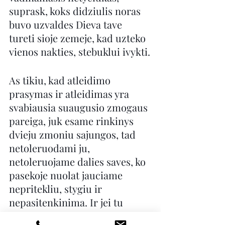
suprask, koks didziulis noras 
buvo uzvaldes Dieva tave 
tureti sioje zemeje, kad uzteko 
vienos nakties, stebuklui ivykti.
As tikiu, kad atleidimo 
prasymas ir atleidimas yra 
svabiausia suaugusio zmogaus 
pareiga, juk esame rinkinys 
dvieju zmoniu sajungos, tad 
netoleruodami ju, 
netoleruojame dalies saves, ko 
pasekoje nuolat jauciame 
nepritekliu, stygiu ir 
nepasitenkinima. Ir jei tu 
manai, kad tevai tau sukliude 